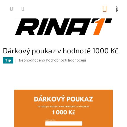
Přejít
NÁKUP
na
obsah
KOŠÍK
Dárkový poukaz v hodnotě 1000 Kč
Průměrné
Neohodnoceno
Podrobnosti hodnocení
Tip
hodnocení
produktu
je
0,0
z
5
hvězdiček.