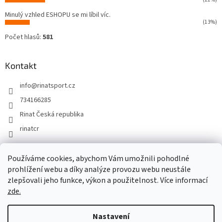
Minulý vzhled ESHOPU se mi líbil víc.
(13%)
Počet hlasů:
581
Kontakt
info
@
rinatsport.cz
734166285
Rinat Česká republika
rinatcr
Používáme cookies, abychom Vám umožnili pohodlné
Rinat Europe
www.sport4outlet.cz
prohlížení webu a díky analýze provozu webu neustále
zlepšovali jeho funkce, výkon a použitelnost. Více informací
zde.
Vytvořil Shoptet
Nastavení