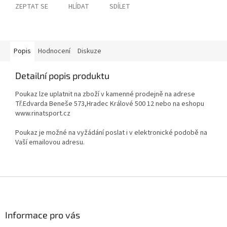
ZEPTAT SE
HLÍDAT
SDÍLET
Popis
Hodnocení
Diskuze
Detailní popis produktu
Poukaz lze uplatnit na zboží v kamenné prodejně na adrese
Tř.Edvarda Beneše 573,Hradec Králové 500 12 nebo na eshopu
www.rinatsport.cz
Poukaz je možné na vyžádání poslat i v elektronické podobě na
Vaší emailovou adresu.
Z
á
p
a
Informace pro vás
t